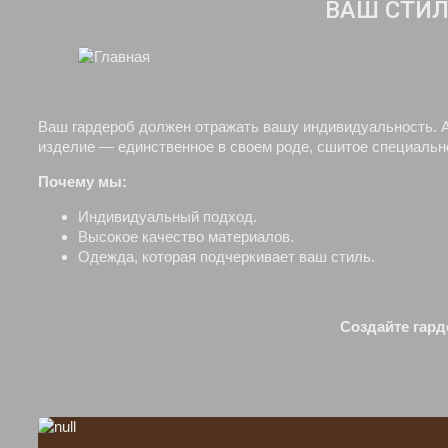
ВАШ СТИЛ
Ваш гардероб должен отражать вашу индивидуальность. А
изделие — единственное в своем роде, сшитое специально
Почему мы:
Индивидуальный подход.
Высокое качество материалов.
Одежда, которая подчеркивает ваш стиль.
Создайте гард