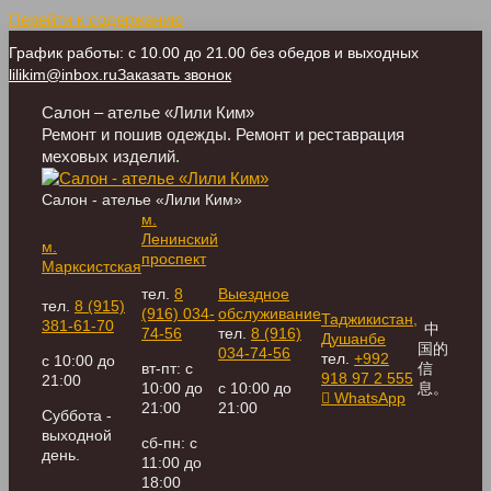
Перейти к содержанию
График работы: с 10.00 до 21.00 без обедов и выходных
lilikim@inbox.ru
Заказать звонок
Салон – ателье «Лили Ким»
Ремонт и пошив одежды. Ремонт и реставрация
меховых изделий.
Салон - ателье «Лили Ким»
м.
Ленинский
м.
проспект
Марксистская
тел.
8
Выездное
тел.
8 (915)
(916) 034-
обслуживание
Таджикистан,
381-61-70
中
74-56
тел.
8 (916)
Душанбе
国的
034-74-56
тел.
+992
с 10:00 до
вт-пт: с
信
918 97 2 555
21:00
10:00 до
с 10:00 до
息。
WhatsApp
21:00
21:00
Суббота -
выходной
сб-пн: с
день.
11:00 до
18:00